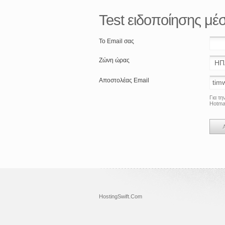
Test ειδοποίησης μέ
Το Email σας
Ζώνη ώρας
Αποστολέας Email
Για τη
Hotmai
HostingSwift.Com