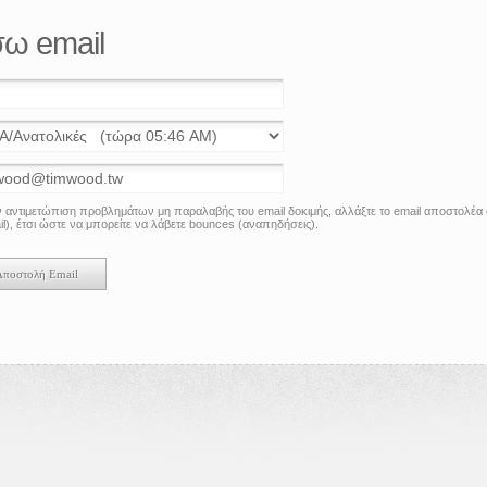
σω email
ν αντιμετώπιση προβλημάτων μη παραλαβής του email δοκιμής, αλλάξτε το email αποστολέα σε
l), έτσι ώστε να μπορείτε να λάβετε bounces (αναπηδήσεις).