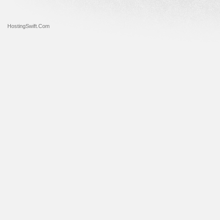
HostingSwift.Com