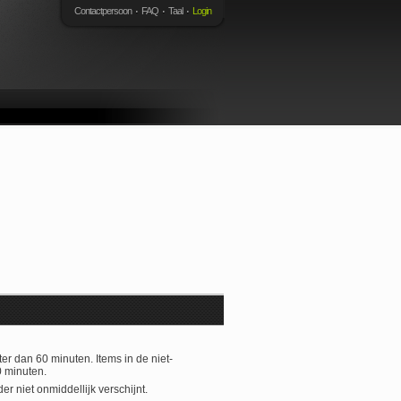
Contactpersoon
FAQ
Taal
Login
er dan 60 minuten. Items in de niet-
0 minuten.
r niet onmiddellijk verschijnt.