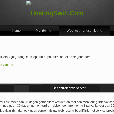
Home
Monitoring
Webhost- rangschikking
kers, zijn gerangschikt op hun populariteit onder onze gebruikers.
 te voegen
.
Gecontroleerde server
ervers die meer dan 30 dagen gemonitord werden én met een monitoring-interval kort
en nog geen 30 dagen gemonitord of hebben een monitoring-interval langer dan 6
aakt u zich dan ook geen zorgen als uw webhosting-bedrijf/internet service provide