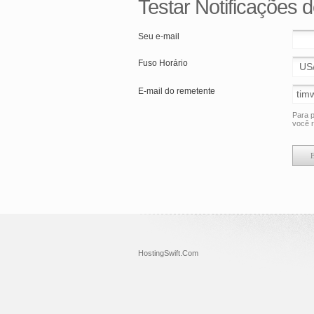
Testar Notificações d
Seu e-mail
Fuso Horário
E-mail do remetente
Para p
você r
HostingSwift.Com