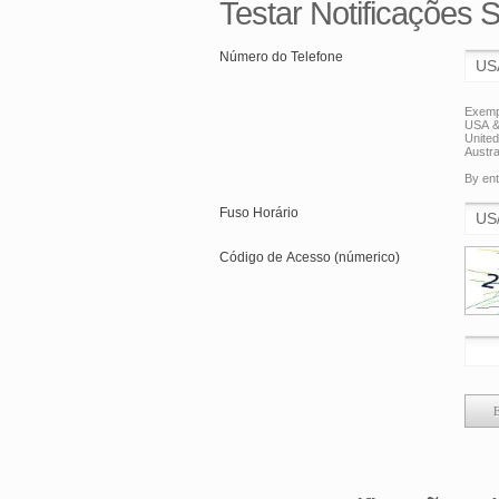
Testar Notificações
Número do Telefone
Exemp
USA &
Unite
Austra
By ent
Fuso Horário
Código de Acesso (númerico)