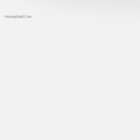
HostingSwift.Com